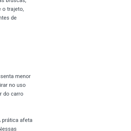
as bruscas,
o trajeto,
ntes de
resenta menor
irar no uso
r do carro
prática afeta
 Nessas