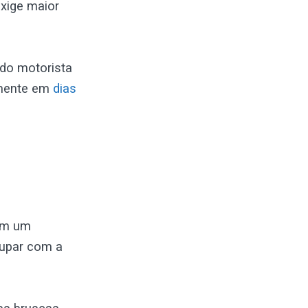
xige maior
 do motorista
almente em
dias
 em um
cupar com a