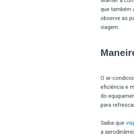
Manter a cons
que também a
observe as p
viagem.
Maneir
O ar-condicio
eficiência e 
do equipament
para refrescar
Saiba que
via
a aerodinâmic