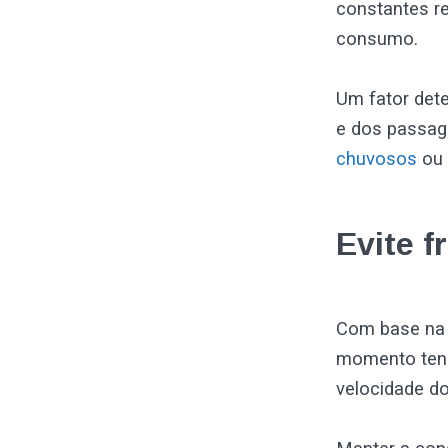
constantes r
consumo.
Um fator dete
e dos passage
chuvosos
ou 
Evite f
Com base na d
momento tens
velocidade do