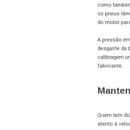
como também 
os pneus têm
do motor para
A pressão em
desgaste da b
calibragem u
fabricante.
Manten
Quem tem dúv
atento à velo