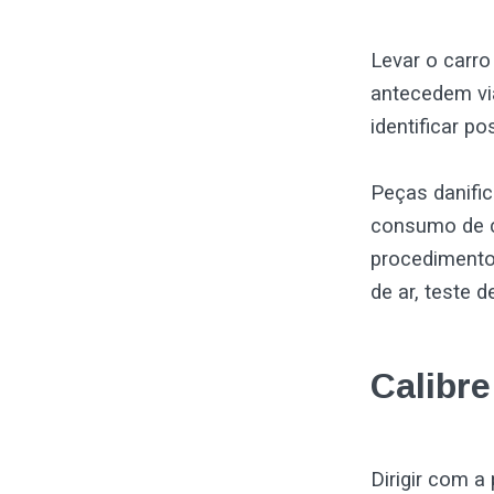
Levar o carr
antecedem via
identificar po
Peças danifi
consumo de c
procedimentos
de ar, teste 
Calibre
Dirigir com a