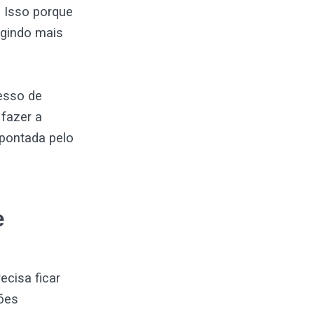
 Isso porque
igindo mais
esso de
 fazer a
pontada pelo
e
cisa ficar
ções