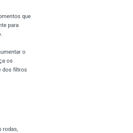
momentos que
nte para
.
aumentar o
aça os
dos filtros
s rodas,