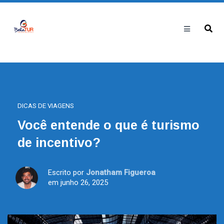
DICAS DE VIAGENS
Você entende o que é turismo
de incentivo?
Escrito por
Jonatham Figueroa
em junho 26, 2025