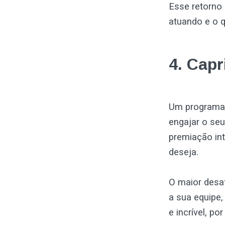
Esse retorno
atuando e o q
4. Cap
Um programa d
engajar o seu
premiação in
deseja.
O maior desaf
a sua equipe,
e incrível, p