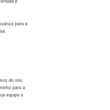
certada e
ssários para a
sa.
ssos do seu
minho para a
sua equipe e