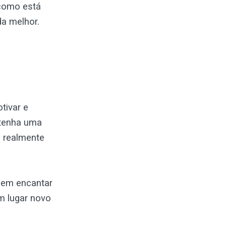
 como está
da melhor.
tivar e
 tenha uma
e realmente
odem encantar
m lugar novo