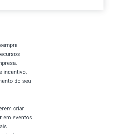
 sempre
recursos
mpresa.
 incentivo,
mento do seu
erem criar
ar em eventos
ais