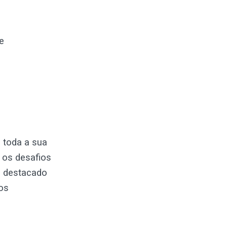
e
 toda a sua
 os desafios
se destacado
os