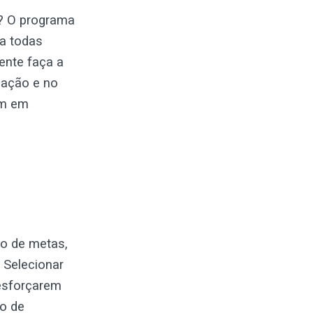
s? O programa
a todas
ente faça a
zação e no
em em
to de metas,
 Selecionar
 esforçarem
o de