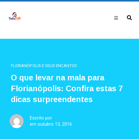
FLORIANÓPOLIS E SEUS ENCANTOS
O que levar na mala para
Florianópolis: Confira estas 7
dicas surpreendentes
Escrito por
em outubro 13, 2016